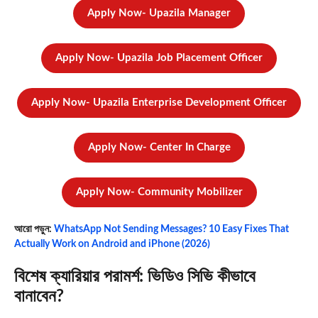
Apply Now- Upazila Manager
Apply Now-
Upazila Job Placement Officer
Apply Now-
Upazila Enterprise Development Officer
Apply Now-
Center In Charge
Apply Now-
Community Mobilizer
আরো পড়ুন:
WhatsApp Not Sending Messages? 10 Easy Fixes That
Actually Work on Android and iPhone (2026)
বিশেষ ক্যারিয়ার পরামর্শ: ভিডিও সিভি কীভাবে
বানাবেন?