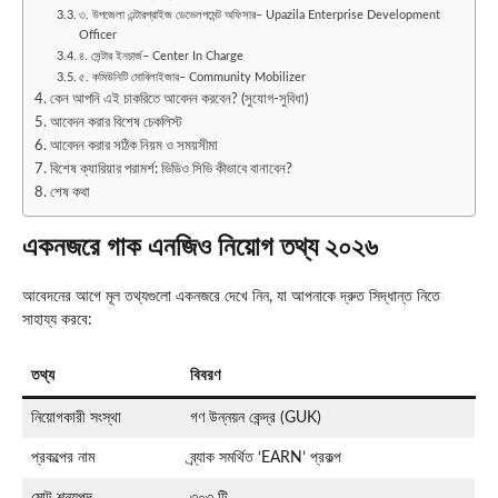
৩. উপজেলা এন্টারপ্রাইজ ডেভেলপমেন্ট অফিসার– Upazila Enterprise Development
Officer
৪. সেন্টার ইনচার্জ– Center In Charge
৫. কমিউনিটি মোবিলাইজার– Community Mobilizer
কেন আপনি এই চাকরিতে আবেদন করবেন? (সুযোগ-সুবিধা)
আবেদন করার বিশেষ চেকলিস্ট
আবেদন করার সঠিক নিয়ম ও সময়সীমা
বিশেষ ক্যারিয়ার পরামর্শ: ভিডিও সিভি কীভাবে বানাবেন?
শেষ কথা
একনজরে গাক এনজিও নিয়োগ তথ্য ২০২৬
আবেদনের আগে মূল তথ্যগুলো একনজরে দেখে নিন, যা আপনাকে দ্রুত সিদ্ধান্ত নিতে
সাহায্য করবে:
তথ্য
বিবরণ
নিয়োগকারী সংস্থা
গণ উন্নয়ন কেন্দ্র (GUK)
প্রকল্পের নাম
ব্র্যাক সমর্থিত ‘EARN’ প্রকল্প