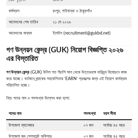
মোট শূন্যপদ
৩০৩ টি
কর্মস্থল
রংপুর, গাইবান্ধা ও ঠাকুরগাঁও
আবেদনের শেষ তারিখ
২১ মে ২০২৬
আবেদনের মাধ্যম
ইমেইল (
recruitment@gukbd.net
)
গণ উন্নয়ন কেন্দ্র (GUK) নিয়োগ বিজ্ঞপ্তি ২০২৬
এর বিস্তারিত
গণ উন্নয়ন কেন্দ্র
(GUK) উনিশ শত পঁচাশি সাল থেকে উত্তরবঙ্গে দারিদ্র্য বিমোচনে কাজ
করে যাচ্ছে। বর্তমানে ব্র্যাকের সহযোগিতায় ‘EARN’ প্রকল্পের জন্য এই নিয়োগ কার্যক্রম
পরিচালিত হচ্ছে।
নিচে পদের নাম ও পদসংখ্যা উল্লেখ করা হলো:
পদের নাম
পদসংখ্যা
বয়স সীমা
উপজেলা ম্যানেজার
০৭ জন
সর্বোচ্চ ৪৫ বছর
উপজেলা জব প্লেসমেন্ট অফিসার
০৭ জন
সর্বোচ্চ ৪৫ বছর