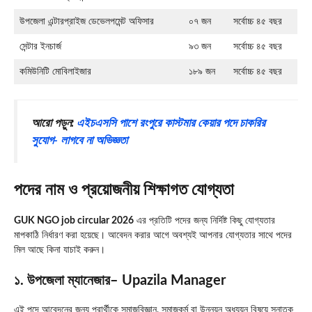
উপজেলা এন্টারপ্রাইজ ডেভেলপমেন্ট অফিসার
০৭ জন
সর্বোচ্চ ৪৫ বছর
সেন্টার ইনচার্জ
৯৩ জন
সর্বোচ্চ ৪৫ বছর
কমিউনিটি মোবিলাইজার
১৮৯ জন
সর্বোচ্চ ৪৫ বছর
আরো পড়ুন:
এইচএসসি পাশে রংপুরে কাস্টমার কেয়ার পদে চাকরির
সুযোগ- লাগবে না অভিজ্ঞতা
পদের নাম ও প্রয়োজনীয় শিক্ষাগত যোগ্যতা
GUK NGO job circular 2026
এর প্রতিটি পদের জন্য নির্দিষ্ট কিছু যোগ্যতার
মাপকাঠি নির্ধারণ করা হয়েছে। আবেদন করার আগে অবশ্যই আপনার যোগ্যতার সাথে পদের
মিল আছে কিনা যাচাই করুন।
১. উপজেলা ম্যানেজার
– Upazila Manager
এই পদে আবেদনের জন্য প্রার্থীকে সমাজবিজ্ঞান, সমাজকর্ম বা উন্নয়ন অধ্যয়ন বিষয়ে স্নাতক