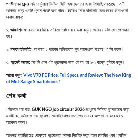
গণ উন্নয়ন কেন্দ্র
এই সার্কুলারে ভিডিও সিভি জমা দেওয়ার জন্য উৎসাহিত করেছে। এটি
আপনার জন্য একটি প্লাস পয়েন্ট হতে পারে। ভিডিও সিভি বানানোর সময় নিচের বিষয়গুলো
মাথায় রাখুন:
১.
আত্মবিশ্বাস:
ক্যামেরার দিকে তাকিয়ে স্পষ্ট স্বরে কথা বলুন। আপনার ভঙ্গি যেন পেশাদার
হয়।
২.
দক্ষতা হাইলাইট:
আপনার ৫ বছরের অভিজ্ঞতার মূল অর্জনগুলো সংক্ষেপে বর্ণনা করুন।
৩.
প্রজেক্ট নলেজ:
আপনি কেন এই প্রজেক্টের জন্য যোগ্য, তা ১-২ বাক্যে বুঝিয়ে বলুন।
আরো পড়ুন:
Vivo V70 FE Price, Full Specs, and Review: The New King
of Mid-Range Smartphones?
শেষ কথা
পরিশেষে বলা যায়,
GUK NGO job circular 2026
রংপুরের শিক্ষিত যুবসমাজের জন্য
একটি বড় কর্মসংস্থানের সুযোগ। আপনি যোগ্য হলে শেষ সময়ের অপেক্ষা না করে দ্রুত
আবেদন করুন।
আপনার ক্যারিয়ারের যেকোনো প্রয়োজনে আমরা নিয়মিত নতুন নতুন চাকরির খবর পাবলিশ