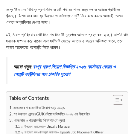
সংস্থাটি তাদের বিভিন্ন প্রশাসনিক ও মাঠ পর্যায়ের পদের জন্য দক্ষ ও অভিজ্ঞ প্রার্থীদের
খুঁজছে। বিশেষ করে যারা যুব উন্নয়ন ও কর্মসংস্থান সৃষ্টি নিয়ে কাজ করতে আগ্রহী, তাদের
এখানে অগ্রাধিকার দেওয়া হচ্ছে।
এই নিয়োগ প্রক্রিয়ায় মোট তিন শত তিন টি শূন্যপদে আবেদন গ্রহণ করা হচ্ছে। আপনি যদি
স্নাতক সম্পন্ন করে থাকেন এবং সংশ্লিষ্ট ক্ষেত্রে অন্তত ৫ বছরের অভিজ্ঞতা থাকে, তবে
আজই আবেদনের প্রস্তুতি নিতে পারেন।
আরো পড়ুন:
রংপুর গ্রুপ নিয়োগ বিজ্ঞপ্তি ২০২৬: কাস্টমার কেয়ার ও
পেশেন্ট কাউন্সিলর পদে চাকরির সুযোগ
Table of Contents
একনজরে গাক এনজিও নিয়োগ তথ্য ২০২৬
গণ উন্নয়ন কেন্দ্র (GUK) নিয়োগ বিজ্ঞপ্তি ২০২৬ এর বিস্তারিত
পদের নাম ও প্রয়োজনীয় শিক্ষাগত যোগ্যতা
১. উপজেলা ম্যানেজার– Upazila Manager
২. উপজেলা জব প্লেসমেন্ট অফিসার– Upazila Job Placement Officer