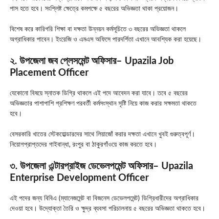
পাস হতে হবে। সংশ্লিষ্ট ক্ষেত্রে কমপক্ষে ৫ বছরের অভিজ্ঞতা থাকা প্রয়োজন।
বিশেষ করে কারিগরি শিক্ষা বা দক্ষতা উন্নয়ন কর্মসূচিতে ৩ বছরের অভিজ্ঞতা থাকলে
অগ্রাধিকার পাবেন। ইংরেজি ও এমএস অফিসে পারদর্শিতা এখানে আবশ্যিক করা হয়েছে।
২. উপজেলা জব প্লেসমেন্ট অফিসার
– Upazila Job
Placement Officer
যেকোনো বিষয়ে স্নাতক ডিগ্রি থাকলে এই পদে আবেদন করা যাবে। তবে ৫ বছরের
অভিজ্ঞতার পাশাপাশি প্রশিক্ষণ পরবর্তী কর্মসংস্থান সৃষ্টি নিয়ে কাজ করার সক্ষমতা থাকতে
হবে।
বেসরকারি খাতের স্টেকহোল্ডারদের সাথে লিয়াজোঁ করার দক্ষতা এখানে খুবই গুরুত্বপূর্ণ।
নিয়োগপ্রাপ্তদের গাইবান্ধা, রংপুর বা ঠাকুরগাঁওয়ে কাজ করতে হবে।
৩. উপজেলা এন্টারপ্রাইজ ডেভেলপমেন্ট অফিসার
– Upazila
Enterprise Development Officer
এই পদের জন্য বিবিএ (ম্যানেজমেন্ট বা বিজনেস ডেভেলপমেন্ট) ডিগ্রিধারীদের অগ্রাধিকার
দেওয়া হবে। উদ্যোক্তা তৈরি ও ক্ষুদ্র ব্যবসা পরিচালনায় ৫ বছরের অভিজ্ঞতা থাকতে হবে।