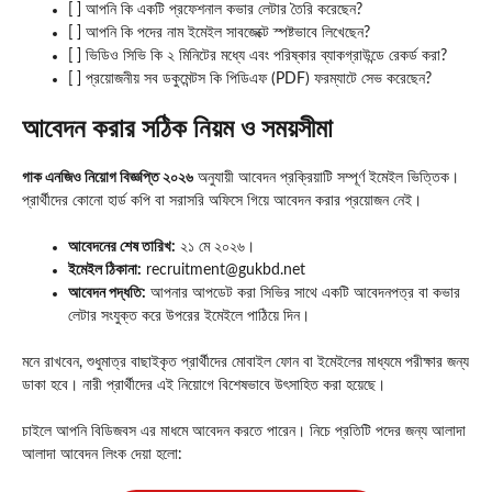
[ ] আপনি কি একটি প্রফেশনাল কভার লেটার তৈরি করেছেন?
[ ] আপনি কি পদের নাম ইমেইল সাবজেক্টে স্পষ্টভাবে লিখেছেন?
[ ] ভিডিও সিভি কি ২ মিনিটের মধ্যে এবং পরিষ্কার ব্যাকগ্রাউন্ডে রেকর্ড করা?
[ ] প্রয়োজনীয় সব ডকুমেন্টস কি পিডিএফ (PDF) ফরম্যাটে সেভ করেছেন?
আবেদন করার সঠিক নিয়ম ও সময়সীমা
গাক এনজিও নিয়োগ বিজ্ঞপ্তি ২০২৬
অনুযায়ী আবেদন প্রক্রিয়াটি সম্পূর্ণ ইমেইল ভিত্তিক।
প্রার্থীদের কোনো হার্ড কপি বা সরাসরি অফিসে গিয়ে আবেদন করার প্রয়োজন নেই।
আবেদনের শেষ তারিখ:
২১ মে ২০২৬।
ইমেইল ঠিকানা:
recruitment@gukbd.net
আবেদন পদ্ধতি:
আপনার আপডেট করা সিভির সাথে একটি আবেদনপত্র বা কভার
লেটার সংযুক্ত করে উপরের ইমেইলে পাঠিয়ে দিন।
মনে রাখবেন, শুধুমাত্র বাছাইকৃত প্রার্থীদের মোবাইল ফোন বা ইমেইলের মাধ্যমে পরীক্ষার জন্য
ডাকা হবে। নারী প্রার্থীদের এই নিয়োগে বিশেষভাবে উৎসাহিত করা হয়েছে।
চাইলে আপনি বিডিজবস এর মাধমে আবেদন করতে পারেন। নিচে প্রতিটি পদের জন্য আলাদা
আলাদা আবেদন লিংক দেয়া হলো: