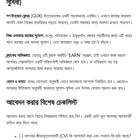
সুবিধা)
গণ উন্নয়ন কেন্দ্র
(GUK) উত্তরবঙ্গের একটি স্বনামধন্য এনজিও। এখানে কাজের মাধ্যমে
আপনি যেমন নিজের ক্যারিয়ার গড়তে পারবেন, তেমনি সমাজের জন্য অবদান রাখতে পারবেন।
নিজ এলাকায় কাজের সুযোগ:
রংপুর, গাইবান্ধা ও ঠাকুরগাঁও জেলার প্রার্থীদের জন্য এটি ঘরের
পাশে কাজের এক অনন্য সুযোগ। এতে যাতায়াত খরচ ও সময় দুই-ই বাঁচবে।
ব্র্যাকের অভিজ্ঞতা:
যেহেতু এটি ব্র্যাক সমর্থিত ‘EARN’ প্রকল্প, তাই এখানে কাজ করলে
আপনার প্রোফাইলে একটি শক্তিশালী অভিজ্ঞতা যোগ হবে। যা ভবিষ্যতে বড় বড়
আন্তর্জাতিক সংস্থায় কাজ করতে সাহায্য করবে।
বেতন ও ভাতা:
পদের যোগ্যতা অনুযায়ী বেতন আলোচনা সাপেক্ষে নির্ধারিত হবে। এছাড়াও
সংস্থার নীতিমালা অনুযায়ী অন্যান্য সুযোগ-সুবিধা এবং উৎসব বোনাস প্রদান করা হবে।
আবেদন করার বিশেষ চেকলিস্ট
আবেদন করার আগে নিচের বিষয়গুলো নিশ্চিত হয়ে নিন। একটি ছোট ভুল আপনার আবেদনটি
বাতিল করে দিতে পারে:
[ ] আপনার জীবনবৃত্তান্তটি (CV) কি আপডেট করা এবং সেখানে কি ছবি আছে?