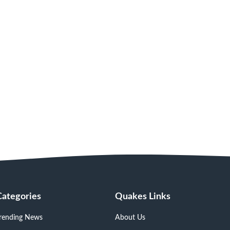
Categories
Quakes Links
rending News
About Us