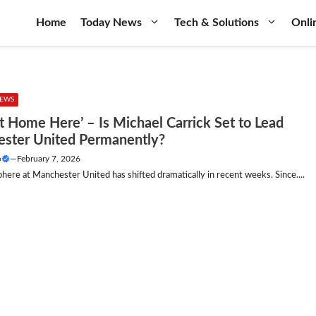
Home
Today News
Tech & Solutions
Onli
NEWS
at Home Here’ – Is Michael Carrick Set to Lead
ster United Permanently?
o
—
February 7, 2026
ere at Manchester United has shifted dramatically in recent weeks. Since....