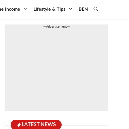
ne Income
Lifestyle & Tips
BEN
---Advertisement---
LATEST NEWS