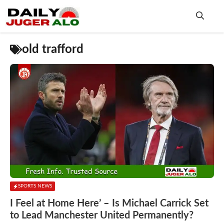
Skip
to
content
Me
old trafford
SPORTS NEWS
I Feel at Home Here’ – Is Michael Carrick Set
to Lead Manchester United Permanently?