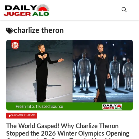
Skip
to
content
Me
charlize theron
SHOWBIZ NEWS
The World Gasped! Why Charlize Theron
Stopped the 2026 Winter Olympics Opening