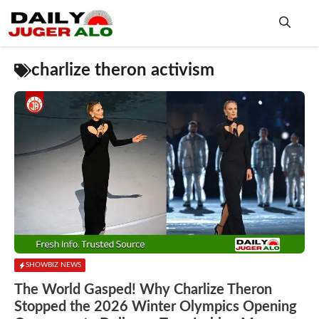
Skip
to
content
Me
charlize theron activism
SHOWBIZ NEWS
The World Gasped! Why Charlize Theron
Stopped the 2026 Winter Olympics Opening